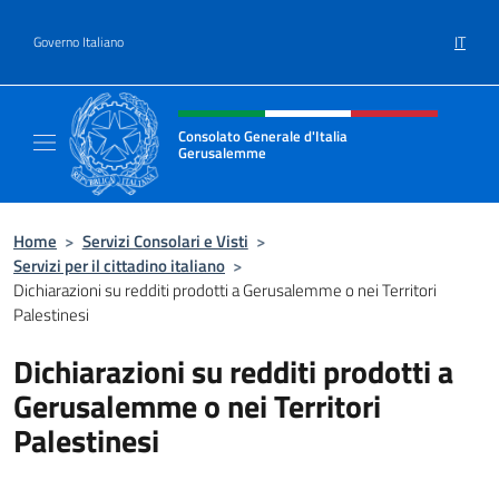
Salta al contenuto
IT
Governo Italiano
Intestazione sito, social e menù
Consolato Generale d'Italia
Gerusalemme
Sito Ufficiale del Consolato Generale d'Ita
Home
>
Servizi Consolari e Visti
>
Servizi per il cittadino italiano
>
Dichiarazioni su redditi prodotti a Gerusalemme o nei Territori
Palestinesi
Dichiarazioni su redditi prodotti a
Gerusalemme o nei Territori
Palestinesi