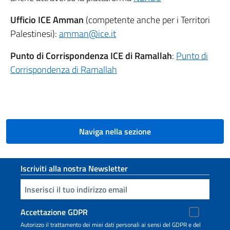
Ufficio ICE Amman
(competente anche per i Territori
Palestinesi):
amman@ice.it
Punto di Corrispondenza ICE di Ramallah
:
Punto di
Corrispondenza di Ramallah
Naviga nella sezione
Sezione footer
Iscriviti alla nostra Newsletter
Inserisci la tua email
Accettazione GDPR
Autorizzo il trattamento dei miei dati personali ai sensi del GDPR e del