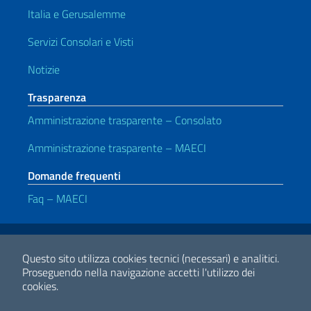
Italia e Gerusalemme
Servizi Consolari e Visti
Notizie
Trasparenza
Amministrazione trasparente – Consolato
Amministrazione trasparente – MAECI
Domande frequenti
Faq – MAECI
Link Utili
Note legali
Privacy e cookie policy
Dichiarazione di accessibilità
Questo sito utilizza cookies tecnici (necessari) e analitici.
Proseguendo nella navigazione accetti l'utilizzo dei
cookies.
2026 Copyright Ministero degli Affari Esteri e della Cooperazione