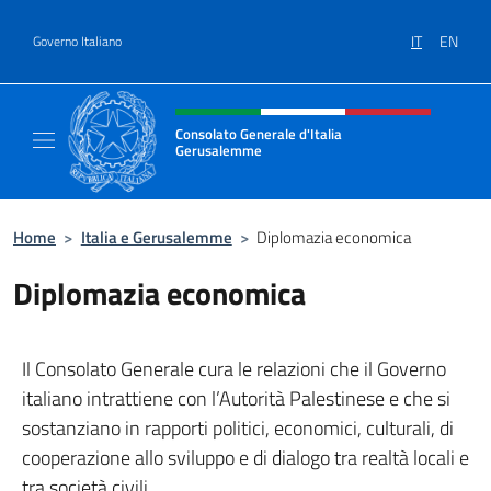
Salta al contenuto
IT
EN
Governo Italiano
Intestazione sito, social e menù
Consolato Generale d'Italia
Gerusalemme
Sito Ufficiale del Consolato Generale d'Ita
Home
>
Italia e Gerusalemme
>
Diplomazia economica
Diplomazia economica
Il Consolato Generale cura le relazioni che il Governo
italiano intrattiene con l’Autorità Palestinese e che si
sostanziano in rapporti politici, economici, culturali, di
cooperazione allo sviluppo e di dialogo tra realtà locali e
tra società civili.