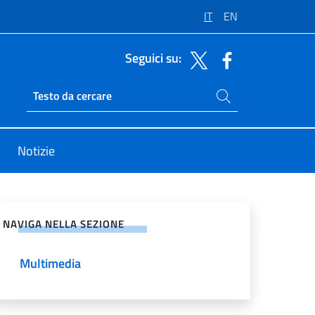
IT
EN
Seguici su:
Cerca nel sito
Ricerca sito live
Notizie
vidi sui Social Network
NAVIGA NELLA SEZIONE
Multimedia