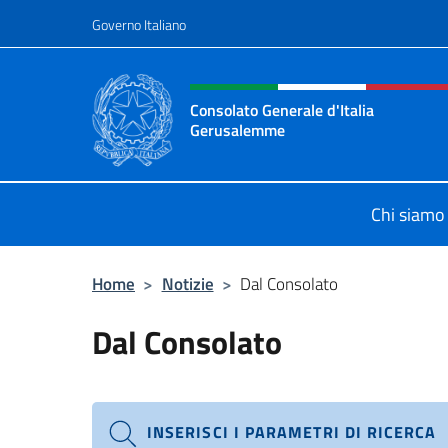
Salta al contenuto
Governo Italiano
Intestazione sito, social 
Consolato Generale d'Italia
Gerusalemme
Sito Ufficiale del Consolato Gener
Chi siamo
Home
>
Notizie
>
Dal Consolato
Dal Consolato
INSERISCI I PARAMETRI DI RICERCA